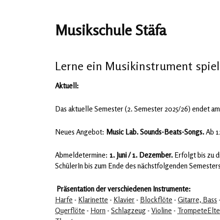
Musikschule Stäfa
Lerne ein Musikinstrument spie
Aktuell:
Das aktuelle Semester (2. Semester 2025/26) endet am 
Neues Angebot:
Music Lab. Sounds-Beats-Songs.
Ab 1
Abmeldetermine:
1. Juni / 1. Dezember.
Erfolgt bis zu 
SchülerIn bis zum Ende des nächstfolgenden Semesters
Präsentation der verschiedenen Instrumente:
Harfe
-
Klarinette
-
Klavier
-
Blockflöte
-
Gitarre, Bass
Querflöte
-
Horn
-
Schlagzeug
-
Violine
-
Trompete
Elt