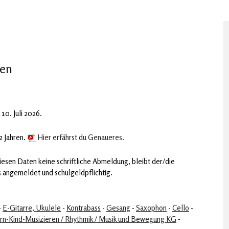
len
10. Juli 2026.
2 Jahren.
Hier erfährst du Genaueres.
diesen Daten keine schriftliche Abmeldung, bleibt der/die
 angemeldet und schulgeldpflichtig.
-
E-Gitarre, Ukulele
-
Kontrabass
-
Gesang
-
Saxophon
-
Cello
-
ern-Kind-Musizieren / Rhythmik / Musik und Bewegung KG
-