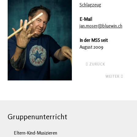
Schlagzeug
E-Mail
jan.moser@bluewin.ch
In der MSS seit
August 2009
ZURÜCK
WEITER
Gruppenunterricht
Eltern-Kind-Musizieren