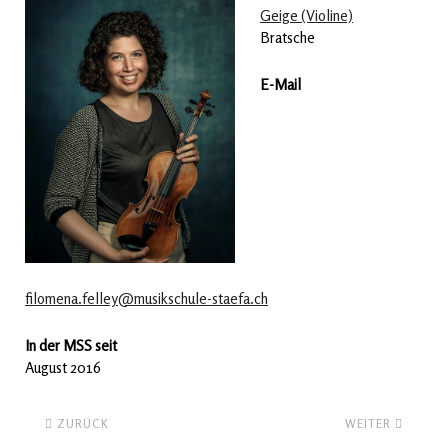
Geige (Violine)
Bratsche
E-Mail
filomena.felley@musikschule-staefa.ch
In der MSS seit
August 2016
ZURÜCK
WEITER