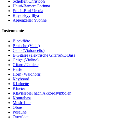
Scheffelt Christoph
Hauri-Bamert Corinna
Emch-Buri Ursula
Buyalskyy Illya
Appenzeller Yvonne
Instrumente
Blockflöte
Bratsche (Viola)
Cello (Violoncello)
E-Gitarre (elektrische Gitarre)/E-Bass
Geige (Violine)
Gitarre/Ukulele
Harfe
Horn (Waldhorn)
Keyboard
Klarinette
Klavier
Klavierspiel nach Akkordsymbolen
Kontrabass
Music Lab
Oboe
Posaune
Querflöte